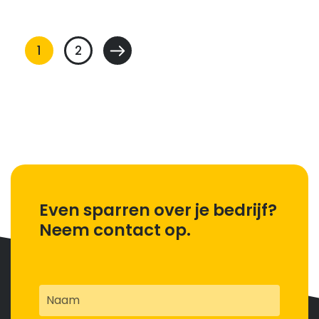
Berichten
1
2
paginering
Even sparren over je bedrijf?
Neem contact op.