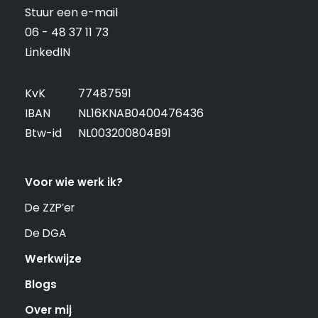
Stuur een e-mail
06 - 48 37 11 73
LinkedIN
KvK
77487591
IBAN
NL16KNAB0400476436
Btw-id
NL003200804B91
Voor wie werk ik?
De ZZP’er
De DGA
Werkwijze
Blogs
Over mij