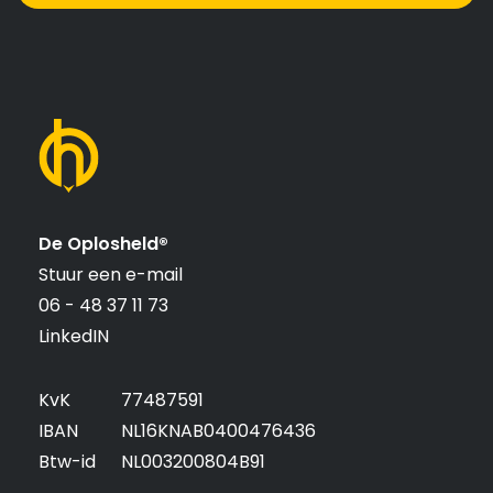
De Oplosheld®
Stuur een e-mail
06 - 48 37 11 73
LinkedIN
KvK
77487591
IBAN
NL16KNAB0400476436
Btw-id
NL003200804B91