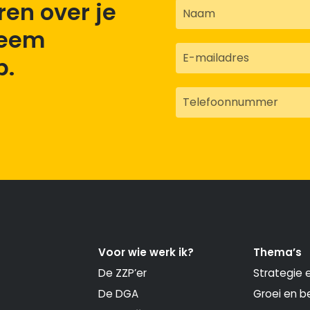
ren over je
Neem
p.
Voor wie werk ik?
Thema’s
De ZZP’er
Strategie 
De DGA
Groei en be