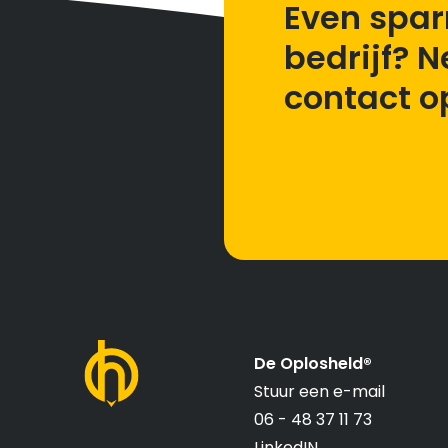
Even spar
bedrijf? 
contact o
De Oplosheld®
Stuur een e-mail
06 - 48 37 11 73
LinkedIN