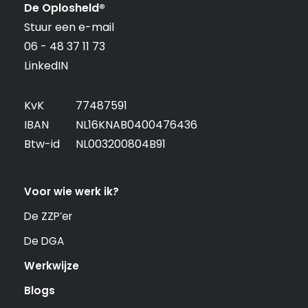
De Oplosheld®
Stuur een e-mail
06 - 48 37 11 73
LinkedIN
KvK
77487591
IBAN
NL16KNAB0400476436
Btw-id
NL003200804B91
Voor wie werk ik?
De ZZP’er
De DGA
Werkwijze
Blogs