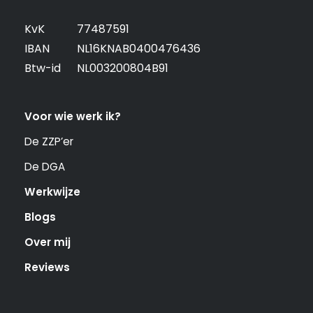
KvK
77487591
IBAN
NL16KNAB0400476436
Btw-id
NL003200804B91
Voor wie werk ik?
De ZZP’er
De DGA
Werkwijze
Blogs
Over mij
Reviews