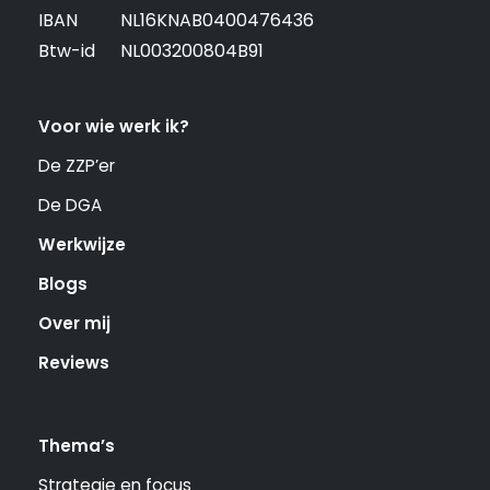
IBAN
NL16KNAB0400476436
Btw-id
NL003200804B91
Voor wie werk ik?
De ZZP’er
De DGA
Werkwijze
Blogs
Over mij
Reviews
Thema’s
Strategie en focus