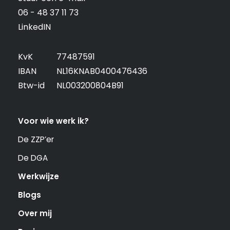
06 - 48 37 11 73
LinkedIN
KvK
77487591
IBAN
NL16KNAB0400476436
Btw-id
NL003200804B91
Voor wie werk ik?
De ZZP’er
De DGA
Werkwijze
Blogs
Over mij